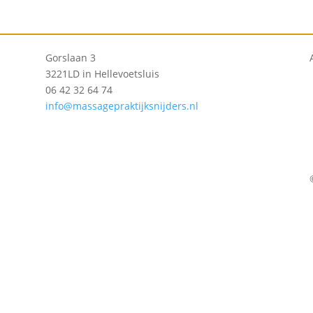
Gorslaan 3
3221LD in Hellevoetsluis
06 42 32 64 74
info@massagepraktijksnijders.nl