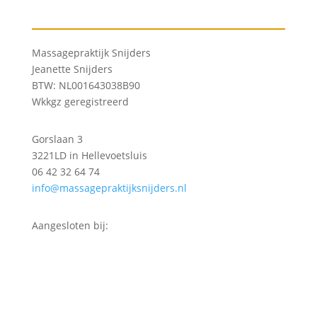
Massagepraktijk Snijders
Jeanette Snijders
BTW: NL001643038B90
Wkkgz geregistreerd
Gorslaan 3
3221LD in Hellevoetsluis
06 42 32 64 74
info@massagepraktijksnijders.nl
Aangesloten bij: